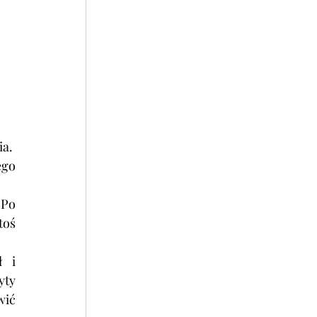
ia.
go 
Po 
oś 
 i 
ty 
ić 