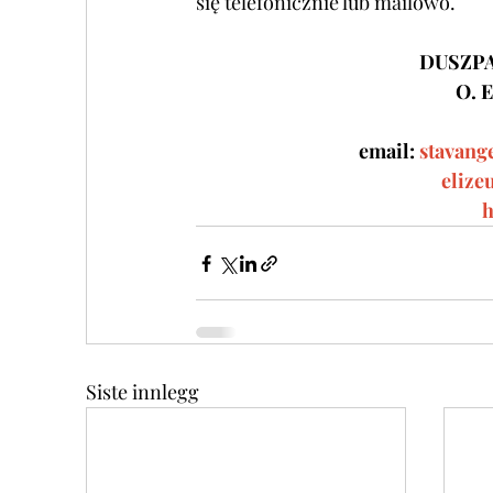
się telefonicznie lub mailowo.
DUSZPA
O. 
email:
stavang
elize
h
Siste innlegg