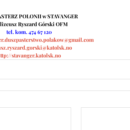
STERZ POLONII w STAVANGER
Elizeusz Ryszard Górski OFM
tel. kom. 474 67 120
er.duszpasterstwo.polakow@gmail.com
usz.ryszard.gorski@katolsk.no
ttp://stavanger.katolsk.no