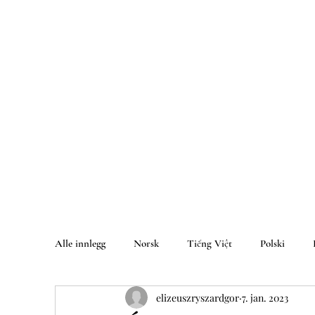
Alle innlegg
Norsk
Tiếng Việt
Polski
elizeuszryszardgor
7. jan. 2023