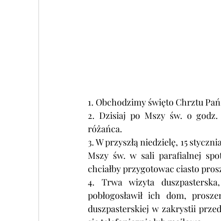
1. Obchodzimy święto Chrztu Pańs
2. Dzisiaj po Mszy św. o godz. 
różańca. 
3. W przyszłą niedzielę, 15 styczn
Mszy św. w sali parafialnej spot
chciałby przygotowac ciasto prosz
4. 
Trwa wizyta duszpasterska
pobłogosławił ich dom, prosze
duszpasterskiej w zakrystii prz