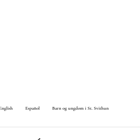
English
Español
Barn og ungdom i St. Svithun