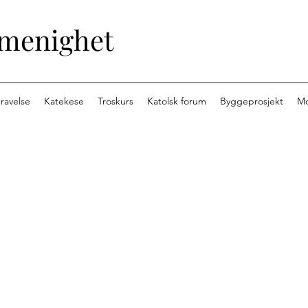
 menighet
ravelse
Katekese
Troskurs
Katolsk forum
Byggeprosjekt
M