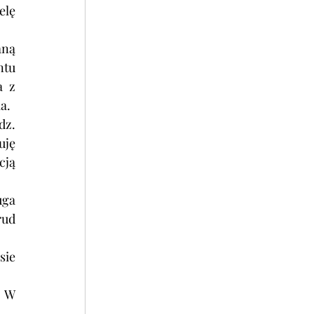
lę 
ną 
tu 
 z 
a. 
ję 
ją 
ga 
ud 
ie 
 W 