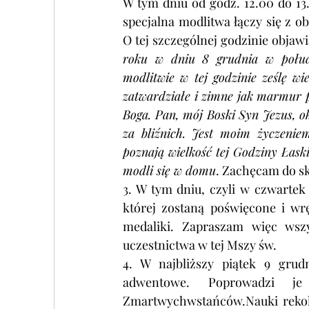
W tym dniu od godz. 12.00 do 13
specjalna modlitwa łączy się z o
O tej szczególnej godzinie objawi
roku w dniu 8 grudnia w połudn
modlitwie w tej godzinie ześlę wi
zatwardziałe i zimne jak marmur p
Boga. Pan, mój Boski Syn Jezus, oka
za bliźnich. Jest moim życzenie
poznają wielkość tej Godziny Łaski.
modli się w domu
. Zachęcam do sk
3. W tym dniu, czyli w czwartek 
której zostaną poświęcone i wr
medaliki. Zapraszam więc wszy
uczestnictwa w tej Mszy św.
4. W najbliższy piątek 9 grud
adwentowe. Poprowadzi je
Zmartwychwstańców.Nauki rekole