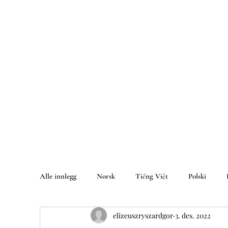
Alle innlegg
Norsk
Tiếng Việt
Polski
elizeuszryszardgor
3. des. 2022