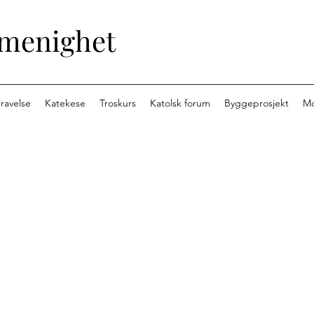
 menighet
ravelse
Katekese
Troskurs
Katolsk forum
Byggeprosjekt
M