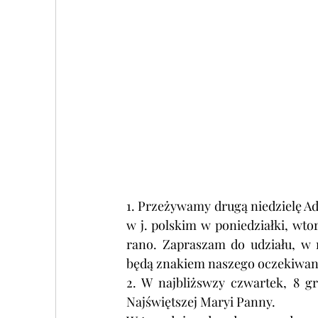
1. 
Przeżywamy drugą niedzielę Adw
w j. polskim w poniedziałki, wtor
rano. Zapraszam do udziału, w 
będą znakiem naszego oczekiwan
2. W najbliżswzy czwartek, 8 g
Najświętszej Maryi Panny. 