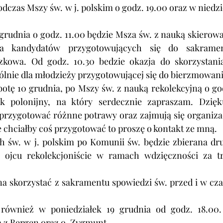
odczas Mszy św. w j. polskim o godz. 19.00 oraz w niedzie
grudnia o godz. 11.00 będzie Msza św. z nauką skierowa
la kandydatów przygotowujących się do sakramen
kowa. Od godz. 10.30 bedzie okazja do skorzystania
lnie dla młodzieży przygotowującej się do bierzmowani
k polonijny, na który serdecznie zapraszam. Dzięku
przygotować różnne potrawy oraz zajmują się organizac
ze chciałby coś przygotować to proszę o kontakt ze mną.
h św. w j. polskim po Komunii św. będzie zbierana dru
a ojcu rekolekcjoniście w ramach wdzięczności za tr
na skorzystać z sakramentu spowiedzi św. przed i w czas
 również w poniedziałek 19 grudnia od godz. 18.00.
 z Bergen oraz o. Zygmunt.