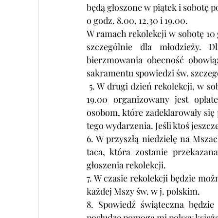
będą głoszone w piątek i sobotę p
o godz. 8.00, 12.30 i 19.00.
W ramach rekolekcji w sobotę 10 
szczególnie dla młodzieży. D
bierzmowania obecność obowiąz
sakramentu spowiedzi św. szczegó
 5. W drugi dzień rekolekcji, w sobotę 10 grudnia, po Mszy św. z nauką rekolekcyjną o godz. 
19.00 organizowany jest opłate
osobom, które zadeklarowały się 
tego wydarzenia. Jeśli ktoś jeszc
6. W przyszłą niedzielę na Mszac
taca, która zostanie przekazan
głoszenia rekolekcji.
7. W czasie rekolekcji będzie moż
każdej Mszy św. w j. polskim. 
8. Spowiedź świąteczna będzie
posłudze pomogą mi polscy księża