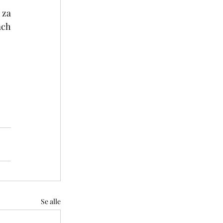
za 
ch 
Se alle