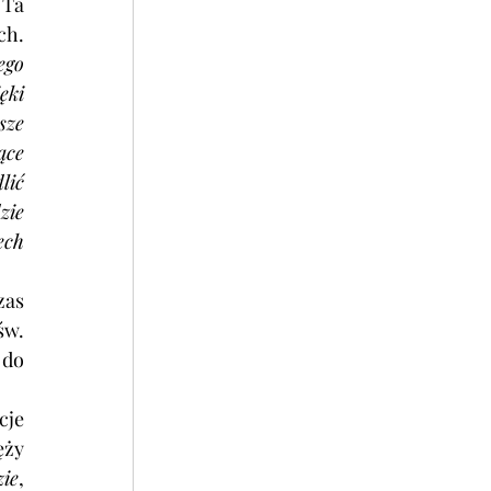
Ta 
h. 
go 
ki 
ze 
ce 
ić 
ie 
ch 
as 
w. 
do 
je 
y 
zie
, 