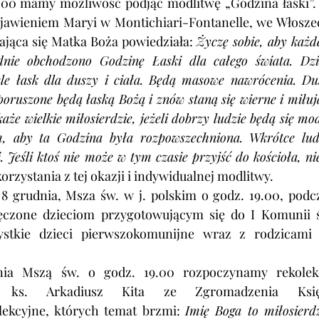
.00 mamy możliwość podjąć modlitwę „Godzina łaski”. 
bjawieniem Maryi w Montichiari-Fontanelle, we Włoszec
ająca się Matka Boża powiedziała: 
Życzę sobie, aby każde
ie obchodzono Godzinę Łaski dla całego świata. Dzię
ele łask dla duszy i ciała. Będą masowe nawrócenia. Dus
oruszone będą łaską Bożą i znów staną się wierne i miłują
że wielkie miłosierdzie, jeżeli dobrzy ludzie będą się modl
m, aby ta Godzina była rozpowszechniona. Wkrótce ludz
 Jeśli ktoś nie może w tym czasie przyjść do kościoła, nie
orzystania z tej okazji i indywidualnej modlitwy.
8 grudnia, Msza św. w j. polskim o godz. 19.00, podcz
ęczone dzieciom przygotowującym się do I Komunii ś
stkie dzieci pierwszokomunijne wraz z rodzicami 
nia Mszą św. o godz. 19.00 rozpoczynamy rekolekc
 ks. Arkadiusz Kita ze Zgromadzenia Księż
kcyjne, których temat brzmi: 
Imię Boga to miłosierd