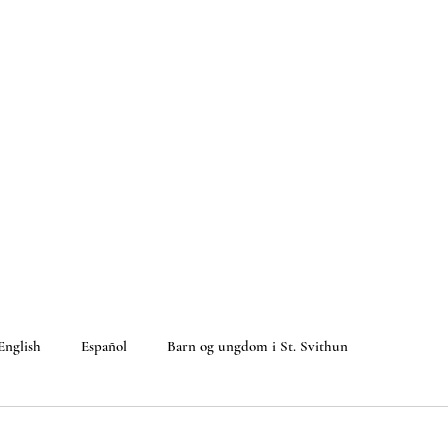
English
Español
Barn og ungdom i St. Svithun