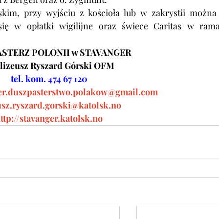
kim, przy wyjściu z kościoła lub w zakrystii można 
się w opłatki wigilijne oraz świece Caritas w rama
STERZ POLONII w STAVANGER
Elizeusz Ryszard Górski OFM
tel. kom. 474 67 120
er.duszpasterstwo.polakow@gmail.com
usz.ryszard.gorski@katolsk.no
ttp://stavanger.katolsk.no