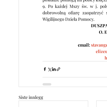
9. Po każdej Mszy św. w j. pols
dobrowolną ofiarę zaopatrzyć 
Wigilijnego Dzieła Pomocy.
DUSZPA
O. 
email:
stavang
elize
h
Siste innlegg