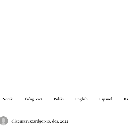
Norsk
Tiếng Việt
Polski
English
Español
Ba
elizeuszryszardgor
10. des. 2022