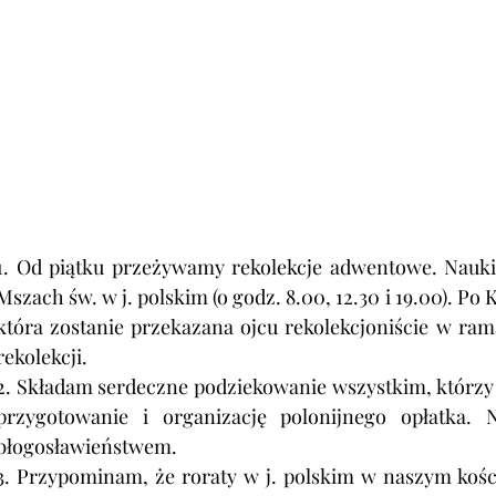
1. 
Od piątku p
rzeżywamy 
rekolekcje adwentowe. Nauki 
Mszach św. w j. polskim (o godz. 8.00, 12.30 i 19.00). Po 
która zostanie przekazana ojcu rekolekcjoniście w ram
rekolekcji.
2. Składam serdeczne podziekowanie wszystkim, którzy w
przygotowanie i organizację polonijnego opłatka.
błogosławieństwem.
3. Przypominam, że roraty w j. polskim w naszym kości