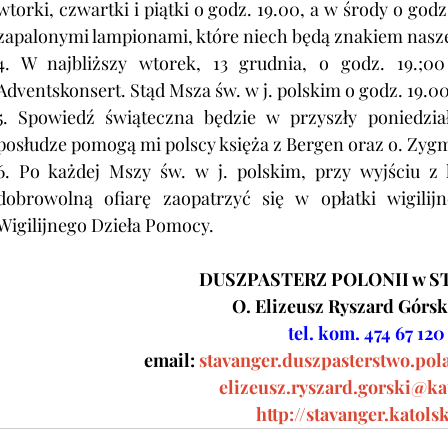
wtorki, czwartki i piątki o godz. 19.00, a w środy o god
zapalonymi lampionami, które niech będą znakiem nasz
4. W najbliższy wtorek, 13 grudnia, o godz. 19.;00
Adventskonsert. Stąd Msza św. w j. polskim o godz. 19.00
5. Spowiedź świąteczna będzie w przyszły poniedzia
posłudze pomogą mi polscy księża z Bergen oraz o. Zyg
6. Po każdej Mszy św. w j. polskim, przy wyjściu z 
dobrowolną ofiarę zaopatrzyć się w opłatki wigilij
Wigilijnego Dzieła Pomocy.
DUSZPASTERZ POLONII w S
O. Elizeusz Ryszard Górs
tel. kom. 474 67 120
email:
stavanger.duszpasterstwo.p
elizeusz.ryszard.gorski@ka
http://stavanger.katols