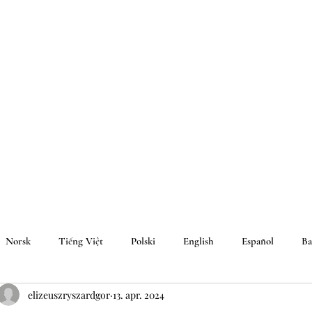
Norsk
Tiếng Việt
Polski
English
Español
Ba
elizeuszryszardgor
13. apr. 2024