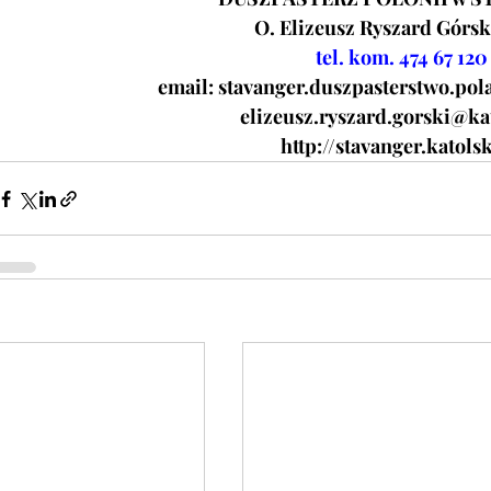
O. Elizeusz Ryszard Górs
tel. kom. 474 67 120
email:
stavanger.duszpasterstwo.p
elizeusz.ryszard.gorski@ka
http://stavanger.katols