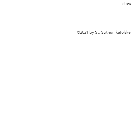
stav
©2021 by St. Svithun katolsk