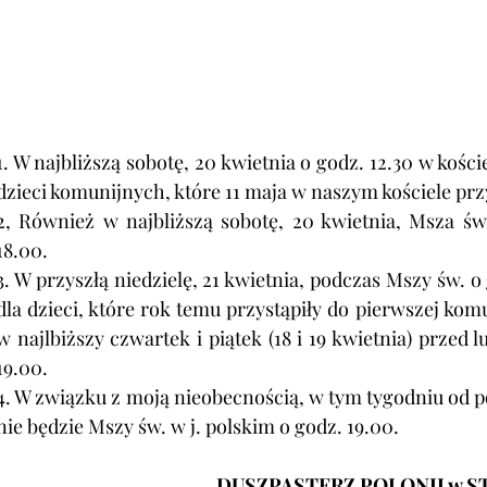
1. W najbliższą sobotę,
 20 kwietnia o godz. 12.30 w kości
dzieci komunijnych, które 11 maja w naszym kościele pr
2, Również w najbliższą sobotę, 20 kwietnia, Msza św
18.00.
3. W przyszłą niedzielę, 21 kwietnia, podczas Mszy św. o
dla dzieci, które rok temu przystąpiły do pierwszej komu
w najlbiższy czwartek i piątek (18 i 19 kwietnia) przed 
19.00.
4. W związku z moją nieobecnością, w tym tygodniu od pon
nie będzie Mszy św. w j. polskim o godz. 19.00.
DUSZPASTERZ POLONII w S