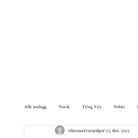
Alle innlegg
Norsk
Tiếng Việt
Polski
elizeuszryszardgor
23. des. 2023