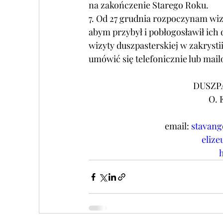
na zakończenie Starego Roku.
7. Od 27 grudnia rozpoczynam wiz
abym przybył i pobłogosławił ich 
wizyty duszpasterskiej w zakrysti
umówić się telefonicznie lub mai
DUSZP
O. 
email:
stavang
elize
h