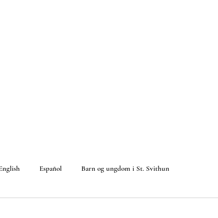
English
Español
Barn og ungdom i St. Svithun