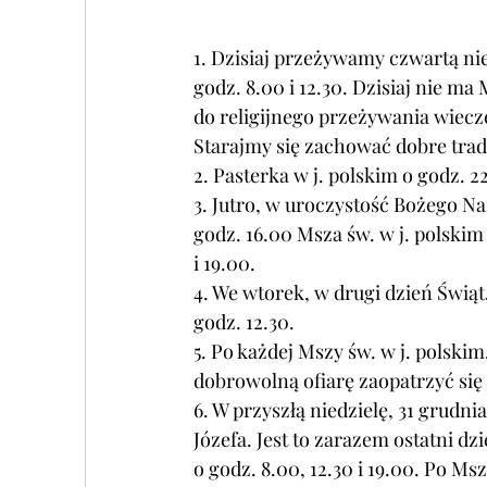
1. Dzisiaj przeżywamy czwartą nie
godz. 8.00 i 12.30. Dzisiaj nie ma
do religijnego przeżywania wiecze
Starajmy się zachować dobre trad
2. 
Pasterka w j. polskim o godz. 22
3. Jutro, w uroczystość Bożego Nar
godz. 16.00 Msza św. w j. polskim
i 19.00.
4. We wtorek, w drugi dzień Świąt
godz. 12.30.
5. 
Po każdej Mszy św. w j. polskim,
dobrowolną ofiarę zaopatrzyć się 
6. 
W przyszłą niedzielę, 31 grudni
Józefa. Jest to zarazem ostatni dz
o godz. 8.00, 12.30 i 19.00. Po 