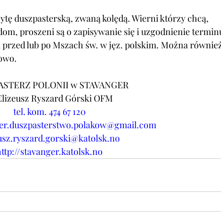
ytę duszpasterską, zwaną kolędą. 
Wierni którzy chcą, 
dom, proszeni są o zapisywanie się i uzgodnienie termin
i przed lub po Mszach św. w jęz. polskim. Można również
lowo.
ASTERZ POLONII w STAVANGER
Elizeusz Ryszard Górski OFM
tel. kom. 474 67 120
er.duszpasterstwo.polakow@gmail.com
usz.ryszard.gorski@katolsk.no
ttp://stavanger.katolsk.no