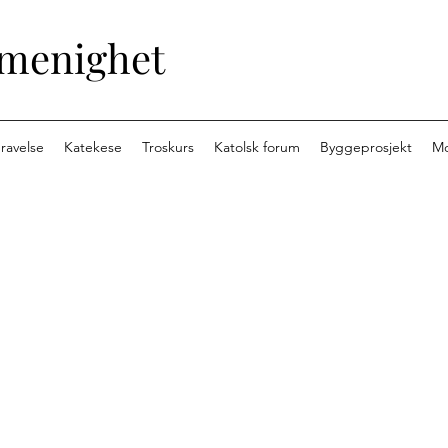
 menighet
ravelse
Katekese
Troskurs
Katolsk forum
Byggeprosjekt
M