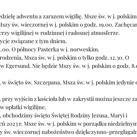
dzielę adwentu a zarazem wigilię. Msze św. w j. polskim
 Mszy św. wieczornej w j. polskim o godz. 19.00. 
Zachęca
rzy wigilijnej w rodzinnej i radosnej atmosferze. 
ycje związane z tym dniem.
.00. 
O północy Pasterka w j. norweskim.
odzenia, Msza św. w j. polskim o tylko godz. 12.30. O 
 w Egersund. Nie będzie Mszy św. w j. polskim o godz. 8.
, w święto św. Szczepana, Msza św. w j. polskim jedynie 
 przy wyjściu z kościoła lub w zakrystii można jeszcze za
w opłatki wigilijne.
a, obchodzimy święto Świętej Rodziny Jezusa, Maryi i 
ień 2023 r. Msze św. w j. polskim w porządku niedzielnym
Mszy św. wieczornej nabożeństwo dziękczynno-przegłagal