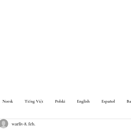
Norsk
Tiếng Việt
Polski
English
Español
Ba
warliv
8. feb.