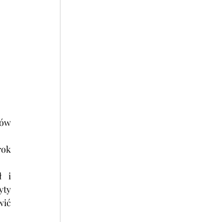
ów 
ok 
 i 
ty 
ić 