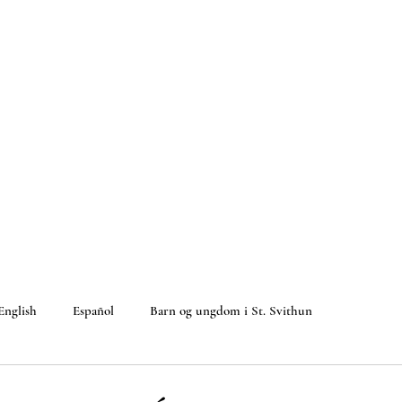
English
Español
Barn og ungdom i St. Svithun