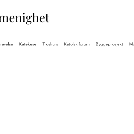
 menighet
ravelse
Katekese
Troskurs
Katolsk forum
Byggeprosjekt
M