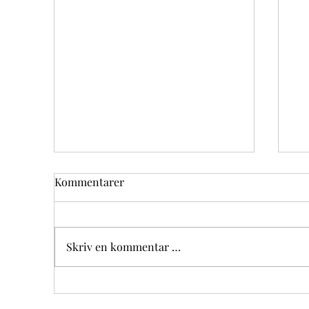
Kommentarer
Skriv en kommentar …
XVIII NIEDZIELA ZWYKŁA
XV
02.08.2026 OGŁOSZENIA
26