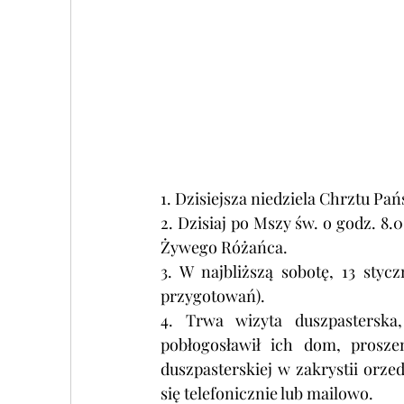
1. 
Dzisiejsza niedziela Chrztu Pa
2. Dzisiaj p
o Mszy św. o godz. 8.
Żywego Różańca.
3. W najbliższą sobotę, 13 styc
przygotowań).
4. Trwa wizyta duszpasterska
pobłogosławił ich dom, prosze
duszpasterskiej w zakrystii orz
się telefonicznie lub mailowo.