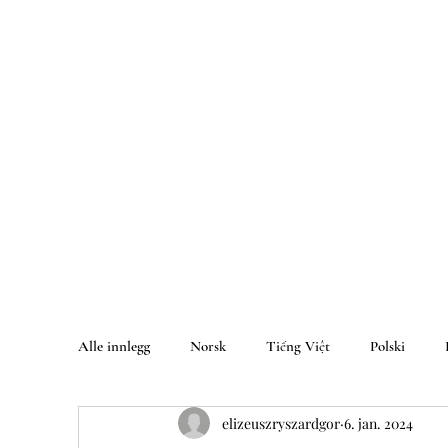
Alle innlegg
Norsk
Tiếng Việt
Polski
elizeuszryszardgor
6. jan. 2024