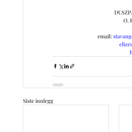
DUSZP
O. 
email:
stavang
elize
h
Siste innlegg