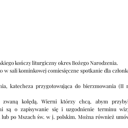
ńskiego kończy liturgiczny okres Bożego Narodzenia.
00 w sali kominkowej comiesięczne spotkanie dla członk
znia, katecheza przygotowująca do bierzmowania (II r
, zwaną kolędą. 
Wierni którzy chcą, abym przybył
ni są o zapisywanie się i uzgodnienie terminu wizy
ed lub po Mszach św. w j. polskim. Można również umów