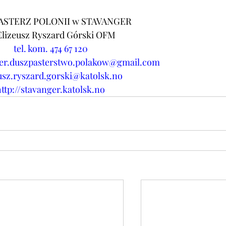
ASTERZ POLONII w STAVANGER
Elizeusz Ryszard Górski OFM
tel. kom. 474 67 120
er.duszpasterstwo.polakow@gmail.com
usz.ryszard.gorski@katolsk.no
ttp://stavanger.katolsk.no