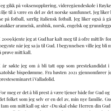
Jeg gikk på voksenopplæring, videregåendeskole i Røyken.
vilje til å være en del av det norske samfunnet. Jeg liker 
se på fotball, særlig italiensk fotball. Jeg liker også å g
snakker arameisk, arabisk, norsk, engelsk og grunnlegge
I 2009 kjente jeg at Gud har kalt meg til å ofre mitt liv f
begynte når jeg sa ja til Gud. I begynnelsen ville jeg bli 
å prøve mitt kall.  
I år søkte jeg om å bli tatt opp som prestekandidat i 
katolske bispedømme. Fra høsten 2021 gjennomfører jeg
presteseminaret i Valladolid. 
For meg er det å bli prest å være tjener både for Gud og
det folket som jeg selv er en del av, min nye familie. Gu
Ham om mitt kall og sier «Du skal elske Herren din Gud av 