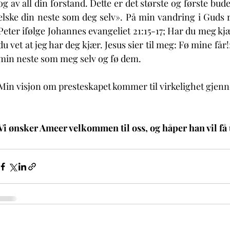
og av all din forstand. Dette er det største og første bude
elske din neste som deg selv». På min vandring i Guds 
Peter ifølge Johannes evangeliet 21:15-17; Har du meg kjær?
du vet at jeg har deg kjær. Jesus sier til meg: Fø mine får!».
min neste som meg selv og fø dem. 
Min visjon om presteskapet kommer til virkelighet gjenn
Vi ønsker Ameer velkommen til oss, og håper han vil få ut