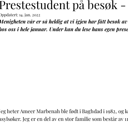
Prestestudent på besøk - 
Oppdatert:
14. jan. 2022
Menigheten vår er så heldig at vi igjen har fått besøk a
hos oss i hele januar. Under kan du lese hans egen prese
Jeg heter Ameer Marbenah ble født i Baghdad i 1982, og k
asylsøker. Jeg er en del av en stor familie som består av 11