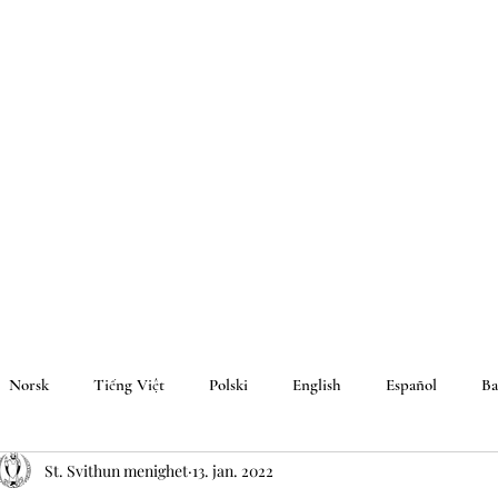
Norsk
Tiếng Việt
Polski
English
Español
Ba
St. Svithun menighet
13. jan. 2022