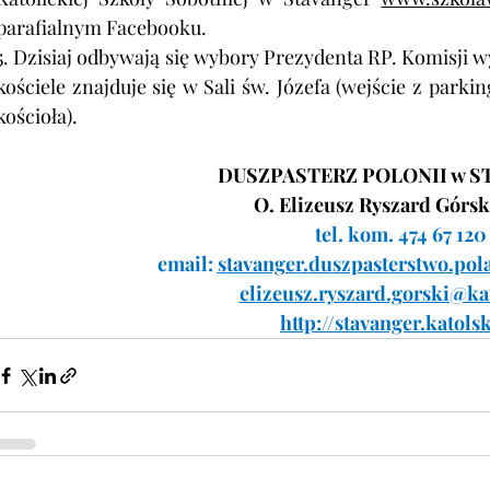
parafialnym Facebooku.
5. Dzisiaj odbywają się wybory Prezydenta RP. Komisji 
kościele znajduje się w Sali św. Józefa (wejście z par
kościoła).
DUSZPASTERZ POLONII w S
O. Elizeusz Ryszard Górs
tel. kom. 474 67 120
email: 
stavanger.duszpasterstwo.p
elizeusz.ryszard.gorski@ka
http://stavanger.katols