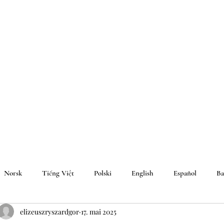
Norsk
Tiếng Việt
Polski
English
Español
Ba
elizeuszryszardgor
17. mai 2025