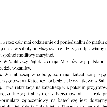
1. Przez cały maj codziennie od poniedziałku do piątku o
19.00, a w soboty po Mszy św. o godz. 8.30 odprawiamy
wspólnej modlitwy maryjnej.
2. W Najbliższy Piątek, 23 maja, Msza św. w j. polskim
będzie w kaplicy.
3. W najbliższą w sobotę, 24 maja, katecheza przyg
przygotowań). Katecheza odbędzie się wyjątkowo w Sali ś
4. Trwa rekrutacja na katechezę w j. polskim
 przygotow
(rocznik 2017 i starsi) oraz Bierzmowania - I rok prz
Formularz zgłoszeniowy na katechezę jest dostępny 
Katolickiej Szkoły Sobotniej w Stavanger 
www.szkola