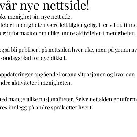
vår nye nettside!
ske menighet sin nye nettside. 
eter i menigheten være lett tilgjengelig. Her vil du finne
g informasjon om ulike andre aktiviteter i menigheten.
gså bli publisert på nettsiden hver uke, men på grunn av
 søndagsblad for øyeblikket. 
 oppdateringer angående korona situasjonen og hvordan 
dre aktiviteter i menigheten. 
ed mange ulike nasjonaliteter. Selve nettsiden er utform
res innlegg på andre språk etter hvert! 