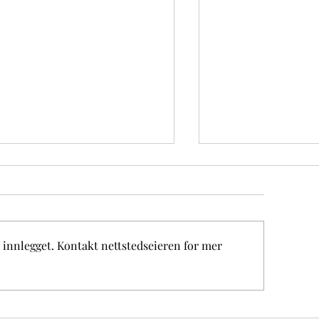
 innlegget. Kontakt nettstedseieren for mer
Rosenkransandakt
ternasjonal Maria andakt