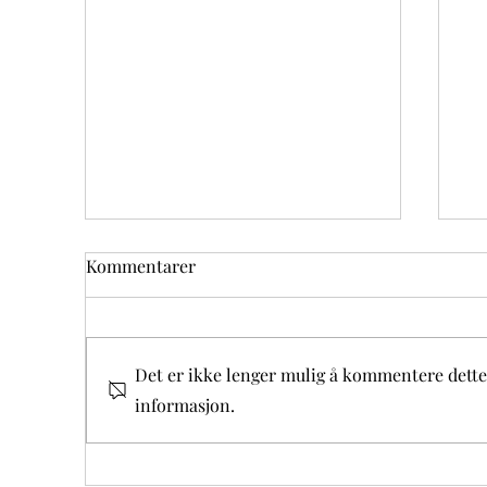
Kommentarer
Det er ikke lenger mulig å kommentere dette
informasjon.
In
Bilde av det guddommelig
barmhjertighet