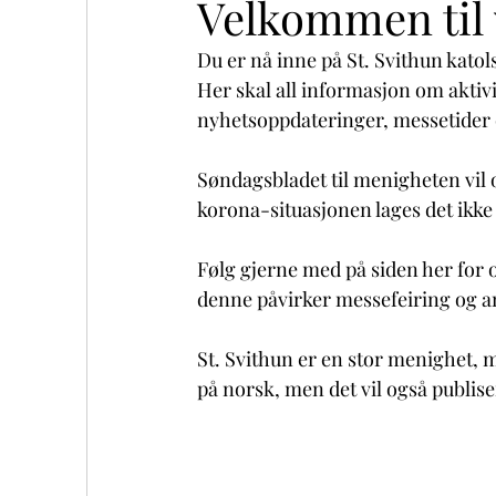
Velkommen til 
Du er nå inne på St. Svithun katol
Her skal all informasjon om aktivit
nyhetsoppdateringer, messetider o
Søndagsbladet til menigheten vil o
korona-situasjonen lages det ikke
Følg gjerne med på siden her for
denne påvirker messefeiring og an
St. Svithun er en stor menighet, m
på norsk, men det vil også publise