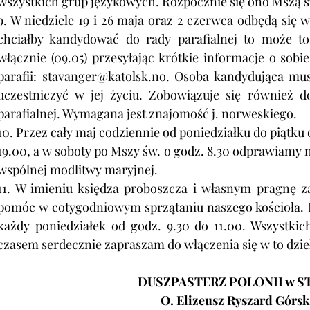
wszystkich grup językowych. Rozpocznie się ono Mszą św
9. W niedziele 19 i 26 maja oraz 2 czerwca odbędą się wy
chciałby kandydować do rady parafialnej to może to
włącznie (09.05) przesyłając krótkie informacje o sob
parafii: 
stavanger@katolsk.no
. Osoba kandydująca musi
uczestniczyć w jej życiu. Zobowiązuje się również d
parafialnej. Wymagana jest znajomość j. norweskiego.
10. Przez cały maj codziennie od poniedziałku do piątku 
19.00, a w soboty po Mszy św. o godz. 8.30 odprawiamy
wspólnej modlitwy maryjnej.
11. W imieniu księdza proboszcza i własnym pragnę za
pomóc w cotygodniowym sprzątaniu naszego kościoła. 
każdy poniedziałek od godz. 9.30 do 11.00. Wszystki
czasem serdecznie zapraszam do włączenia się w to dzie
DUSZPASTERZ POLONII w S
O. Elizeusz Ryszard Górs