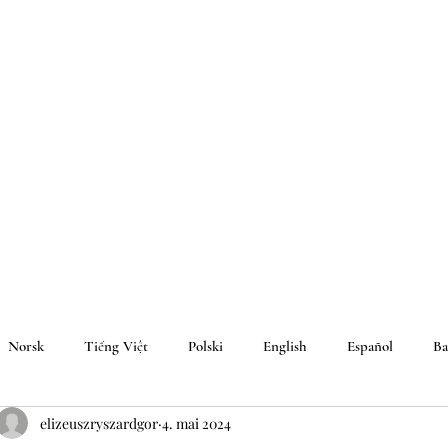
Norsk
Tiếng Việt
Polski
English
Español
Ba
elizeuszryszardgor
4. mai 2024