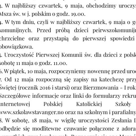
3. W najbliższy czwartek, 9 maja, obchodzimy uroczy
Msza św. w j. polskim o godz. 19.00.
4. W tym dniu, czyli w najbliższy czwartek, 9 maja o go
komunijnych. Przed próbą dzieci peirwszokomunij
chrzcielne oraz przystapią do pierwszej spowiedzi
obowiązkowa.
5. Uroczystość Pierwszej Komunii św. dla dzieci z polsk
sobotę 11 maja o godz. 11.00.
6. W piątek, 10 maja, rozpoczyniemy nowennę przed uro
7. Od 12 maja rozpoczną się zapisy
 na katechezę prz
Świętej (rocznik 2016 i starsi) oraz Bierzmowania - I rok 
Szczegółowe informacje oraz linki do formularzy rekru
www.szkolawstavanger.no
 oraz na szkolnym i parafial
8. W sobotę, 18 maja, w wigilę uroczystości Zesłania
odbędzie się modlitewne czuwanie połączone z adorac