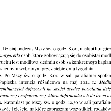
1. Dzisiaj podczas Mszy św. o godz. 8.00, nastąpi liturgic
margaretki
 osób, które zobowiązują się do osobistej mod
ruchu jest modlitwa siedmiu osób za konkretnego kapłan
w jednym wybranym przez siebie dniu tygodnia.
2. Po Mszy św. o godz. 8.00 w sali parafialnej spotk
Papieska intencja różańcowa na maj 2024 r.: 
Módlm
seminarzyści dojrzewali na swojej drodze powołania dzięki
duchowej i wspólnotowej, która doprowadzi ich do bycia 
3. Natomiast po Mszy św. o godz. 12.30 w sali parafialne
kawie i cieście, na które zapraszam wszystlkich rodaków