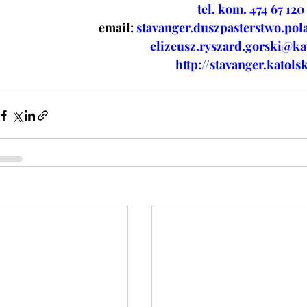
tel. kom. 474 67 120
email:
stavanger.duszpasterstwo.p
elizeusz.ryszard.gorski@ka
http://stavanger.katols