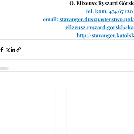
O. Elizeusz Ryszard Górs
tel. kom. 474 67 120
email: 
stavanger.duszpasterstwo.p
elizeusz.ryszard.gorski@ka
http://stavanger.katols