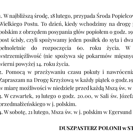
1. W najbliższą środę, 18 lutego, przypada Środa Popielc
Wielkiego Postu. To dzień, kiedy wchodzimy na drogę p
polskim z obrzędem posypania głów popiołem o godz. 19
post ścisły, czyli spożywamy jeden posiłek do syta i dwa
pełnoletnie do rozpoczęcia 60. roku życia. W
wstrzemięźliwość (nie spożywa się pokarmów mięsnyc
wierni powyżej 14. roku życia.
2. Pomocą w przeżywaniu czasu pokuty i nawrócenia
Zapraszam na Drogę Krzyżową w każdy piątek o godz.19.
w miarę możliwości w niedziele przed każdą Mszą św. w 
3. W czwartek, 19 lutego o godz. 20.00, w Sali św. Józe
przedmałżeńskiego w j. polskim.
4. W sobotę, 21 lutego, Msza św. w j. polskim w Egersund 
DUSZPASTERZ POLONII w S