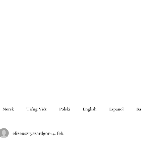
Norsk
Tiếng Việt
Polski
English
Español
Ba
elizeuszryszardgor
14. feb.