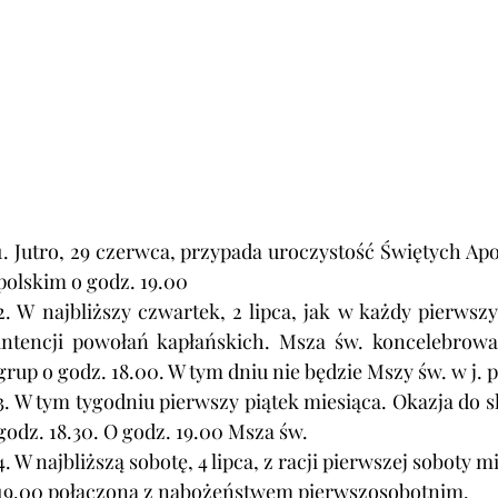
1. Jutro, 29 czerwca, przypada uroczystość Świętych Apos
polskim o godz. 19.00
2. W najbliższy czwartek, 2 lipca, jak w każdy pierwsz
intencji powołań kapłańskich. Msza św. koncelebrowa
grup o godz. 18.00. W tym dniu nie będzie Mszy św. w j. 
3. W tym tygodniu pierwszy piątek miesiąca. Okazja do 
godz. 18.30. O godz. 19.00 Msza św.
4. 
W najbliższą sobotę, 4 lipca, z racji pierwszej soboty m
19.00 połączona z nabożeństwem pierwszosobotnim.