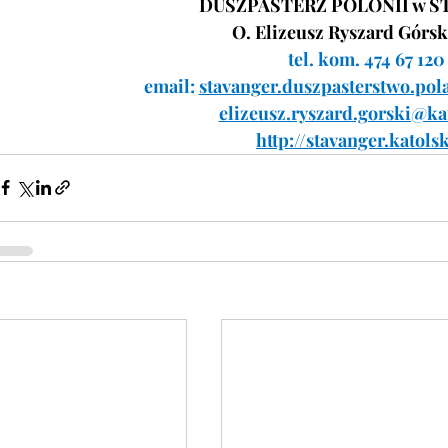
DUSZPASTERZ POLONII w S
O. Elizeusz Ryszard Górs
tel. kom. 474 67 120
email: 
stavanger.duszpasterstwo.p
elizeusz.ryszard.gorski@ka
http://stavanger.katols