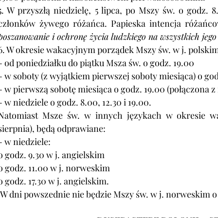
5. W przyszłą niedzielę, 5 lipca, po Mszy św. o godz. 8.
członków żywego różańca. Papieska intencja różańcow
poszanowanie i ochronę życia ludzkiego na wszystkich jego
6. W okresie wakacyjnym porządek Mszy św. w j. polskim 
- od poniedziałku do piątku Msza św. o godz. 19.00
- w soboty (z wyjątkiem pierwszej soboty miesiąca) o god
- w pierwszą sobotę miesiąca o godz. 19.00 (połączona
- w niedziele o godz. 8.00, 12.30 i 19.00.
Natomiast Msze św. w innych językach w okresie wak
sierpnia), będą odprawiane:
- w niedziele:
o godz. 9.30 w j. angielskim
o godz. 11.00 w j. norweskim
o godz. 17.30 w j. angielskim.
 W dni powszednie nie będzie Mszy św. w j. norweskim o g