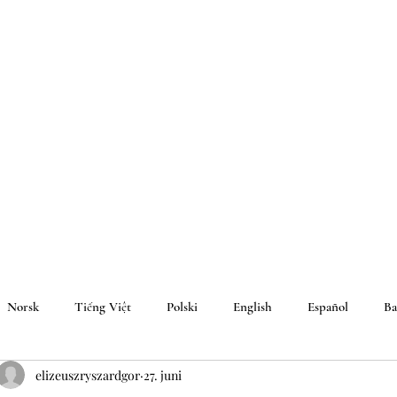
Norsk
Tiếng Việt
Polski
English
Español
Ba
elizeuszryszardgor
27. juni