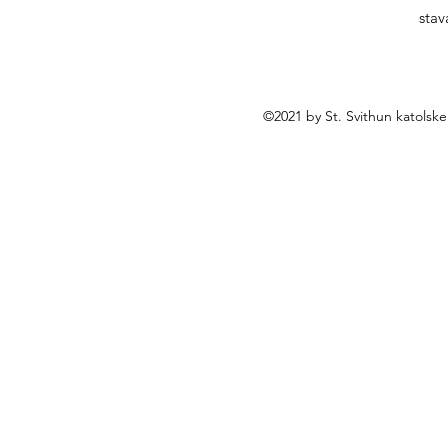
stav
©2021 by St. Svithun katolsk