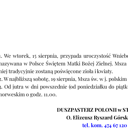
1. We wtorek, 15 sierpnia, przypada uroczystość Wnieb
nazywana w Polsce Świętem Matki Bożej Zielnej. Msza św
niej tradycyjnie zostaną poświęcone zioła i kwiaty.
2. W najbliższą sobotę, 19 sierpnia, Msza św. w j. polski
3. Od jutra w dni powszednie (od poniedziałku do piątk
norweskim o godz. 11.00.
DUSZPASTERZ POLONII w S
O. Elizeusz Ryszard Górs
tel. kom. 474 67 120