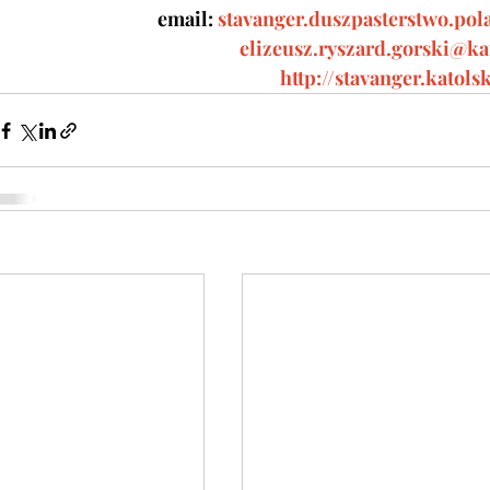
email:
stavanger.duszpasterstwo.p
elizeusz.ryszard.gorski@ka
http://stavanger.katols