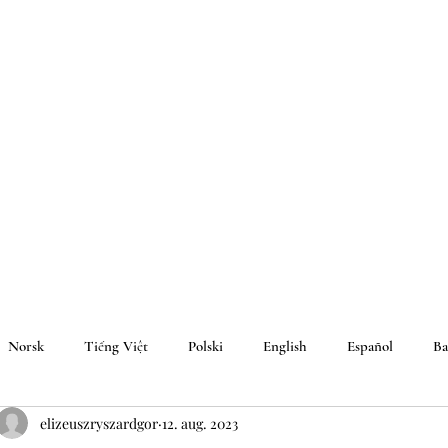
Norsk
Tiếng Việt
Polski
English
Español
Ba
elizeuszryszardgor
12. aug. 2023