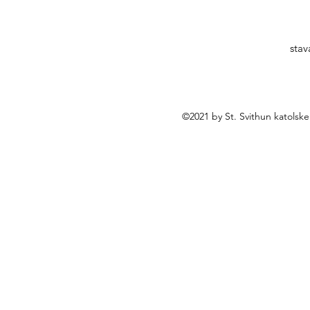
26 OGŁOSZENIA
02.08.2026 OGŁOSZENI
TERSKIE
DUSZPASTERSKIE
stav
©2021 by St. Svithun katolsk