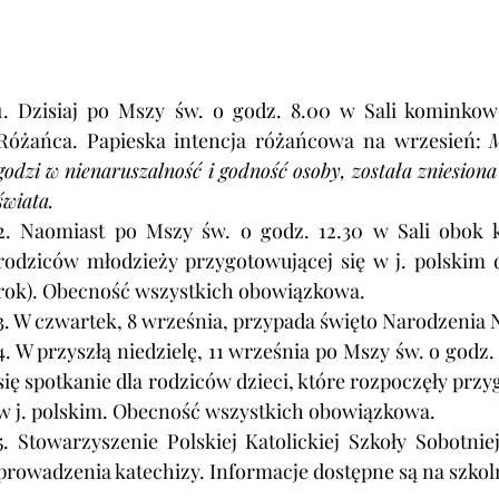
1. Dzisiaj po Mszy św. o godz. 8.00 w Sali kominkow
Różańca. Papieska intencja różańcowa na wrzesień: 
M
godzi w nienaruszalność i godność osoby, została zniesion
świata.
2. Naomiast po Mszy św. o godz. 12.30 w Sali obok ko
rodziców młodzieży przygotowującej się w j. polskim d
rok). Obecność wszystkich obowiązkowa.
3. 
W czwartek, 8 września, przypada święto Narodzenia N
4. W przyszłą niedzielę, 11 września po Mszy św. o godz. 
się spotkanie dla rodziców dzieci, które rozpoczęły prz
w j. polskim. Obecność wszystkich obowiązkowa.
5. Stowarzyszenie Polskiej Katolickiej 
Szkoły Sobotnie
prowadzenia katechizy. Informacje dostępne są na szkol