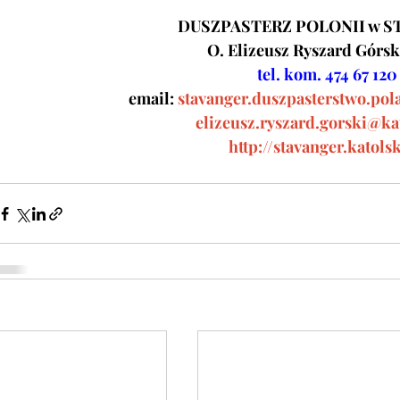
DUSZPASTERZ POLONII w S
O. Elizeusz Ryszard Górs
tel. kom. 474 67 120
email:
stavanger.duszpasterstwo.p
elizeusz.ryszard.gorski@ka
http://stavanger.katols