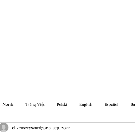
Norsk
Tiếng Việt
Polski
English
Español
Ba
elizeuszryszardgor
3. sep. 2022