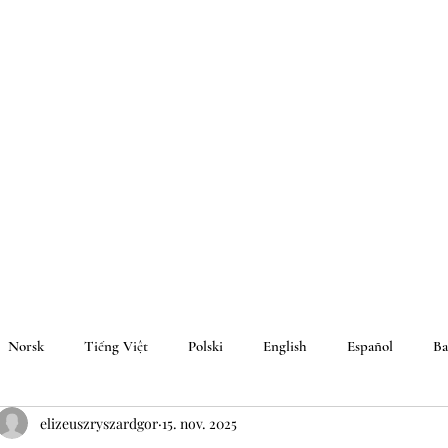
Norsk
Tiếng Việt
Polski
English
Español
Ba
elizeuszryszardgor
15. nov. 2025