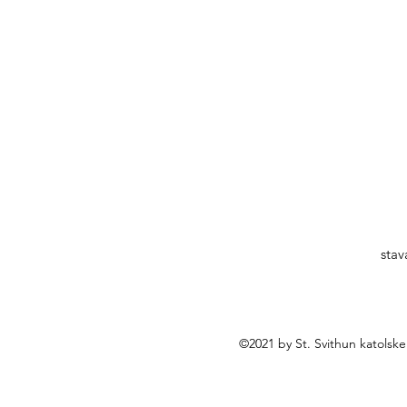
stav
©2021 by St. Svithun katolsk