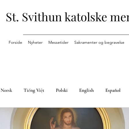
St. Svithun katolske me
Forside
Nyheter
Messetider
Sakramenter og begravelse
Norsk
Tiếng Việt
Polski
English
Español