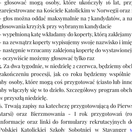
- głosować mogą osoby, które ukończyły 16 lat, prz
zarejestrowane na Kościele Katolickim w Norwegii oraz m
- głos można oddać maksymalnie na 7 kandydatów, a naj
głosowania krzyżyk przy wybranym kandydacie
- wypełnioną katę wkładamy do koperty, którą zaklejamy
- na zewnątrz koperty wypisujemy swoje nazwisko i imię
- następnie wrzucamy zaklejoną kopertę do wystawionej
- oczywiście możemy głosować tylko raz
5. 
Za dwa tygodnie, w niedzielę 2 czerwca, będziemy obc
zakończeniu procesji, jak co roku będziemy wspólnie
aby osoby, które mogą coś przygotować (ciasto lub inn
aby włączyły się w to dzieło. Szczegółowy program obc
w przyszłą niedzielę.
6. Trwają zapisy
 na katechezę przygotowującą do Pierwsz
starsi) oraz Bierzmowania - I rok przygotowań (roc
informacje oraz linki do formularzy rekrutacyjnych do
Polskiej Katolickiej Szkoły Sobotniej w Stavanger 