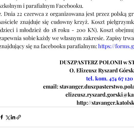
szkolnym i parafialnym Facebooku.
7. Dnia 22 czerwca z organizowana jest przez polską gr
kościele znajduje się cudowny krzyż. Koszt pielgrzymk
(dzieci i młodzież do 18 roku - 200 KN). Koszt obejmu
zapewnia sobie każdy we własnym zakresie. Zapisy trwaj
znajdujący się na facebooku parafialnym: 
https://forms
DUSZPASTERZ POLONII w S
O. Elizeusz Ryszard Górs
tel. kom. 474 67 120
email:
stavanger.duszpasterstwo.p
elizeusz.ryszard.gorski@ka
http://stavanger.katols