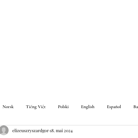
Norsk
Tiếng Việt
Polski
English
Español
Ba
elizeuszryszardgor
18. mai 2024