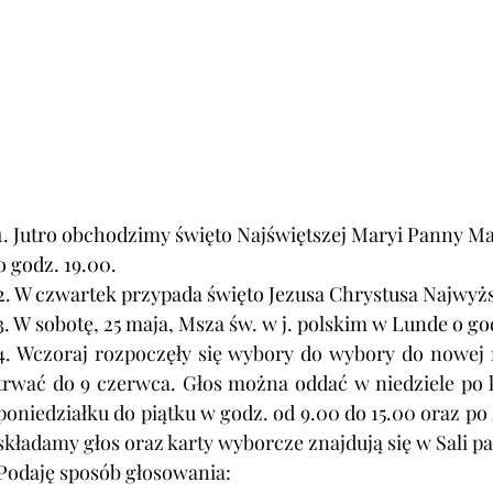
1. 
Jutro obchodzimy święto Najświętszej Maryi Panny Mat
o godz. 19.00.
2. W czwartek przypada święto Jezusa Chrystusa Najwyż
3. W sobotę, 25 maja, Msza św. w j. polskim w Lunde o go
4. Wczoraj rozpoczęły się wybory do wybory do nowej r
trwać do 9 czerwca. Głos można oddać w niedziele po k
poniedziałku do piątku w godz. od 9.00 do 15.00 oraz po 
składamy głos oraz karty wyborcze znajdują się w Sali pa
Podaję sposób głosowania: