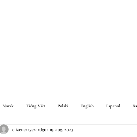
Norsk
Tiếng Việt
Polski
English
Español
Ba
elizeuszryszardgor
19. aug. 2023