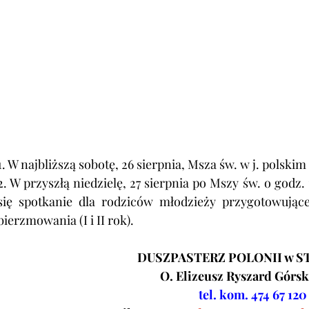
1. W najbliższą sobotę, 26 sierpnia, Msza św. w j. polski
2. W przyszłą niedzielę, 27 sierpnia po Mszy św. o godz. 
się spotkanie dla rodziców młodzieży przygotowujące
bierzmowania (I i II rok).
DUSZPASTERZ POLONII w S
O. Elizeusz Ryszard Górs
tel. kom. 474 67 120