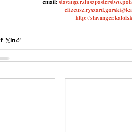
email:
stavanger.duszpasterstwo.p
elizeusz.ryszard.gorski@ka
http://stavanger.katols