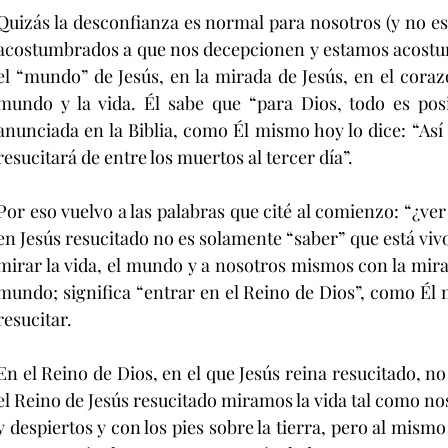
Quizás la desconfianza es normal para nosotros (y no e
acostumbrados a que nos decepcionen y estamos acostum
el “mundo” de Jesús, en la mirada de Jesús, en el coraz
mundo y la vida. Él sabe que “para Dios, todo es posi
anunciada en la Biblia, como Él mismo hoy lo dice: “Así 
resucitará de entre los muertos al tercer día”.
Por eso vuelvo a las palabras que cité al comienzo: “¿ver 
en Jesús resucitado no es solamente “saber” que está vivo.
mirar la vida, el mundo y a nosotros mismos con la mirad
mundo; significa “entrar en el Reino de Dios”, como Él 
resucitar.
En el Reino de Dios, en el que Jesús reina resucitado, no 
el Reino de Jesús resucitado miramos la vida tal como nos
y despiertos y con los pies sobre la tierra, pero al mismo